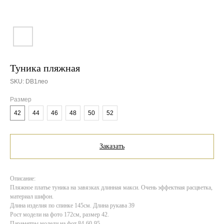
Туника пляжная
SKU:
DB1лео
Размер
42
44
46
48
50
52
Заказать
Описание:
Пляжное платье туника на завязках длинная макси. Очень эффектная расцветка,
материал шифон.
Длина изделия по спинке 145см. Длина рукава 39
Рост модели на фото 172см, размер 42.
Параметры модели на фот 84-60-95