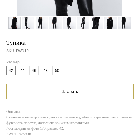
Туника
SKU:
FWD10
Размер
42
44
46
48
50
Заказать
Описание:
Стильная асимметричная туника со стойкой и удобным карманом, выполнена из
футерного полотна, дополнена кожаными вставками.
Рост модели на фото 173, размер 42.
FWD10 черный