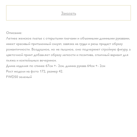
Заказать
Описание:
Летнее женское платье с открытыми плечами и объемными длинными рукавами,
имеет красивый приталенный силуэт, завязка на груди и рюш придаст образу
романтичности. Воздушное, но не пышное, оно подчеркнет стройную фигуру, а
цветочной принт добавляет образу легкости и позитива, отличный вариант для
пляжа и коктейльных вечеринок.
Длина изделия по спинке 67см +- 2см, длинна рукава 64см +- 2см
Рост модели на фото 172, размер 42.
FWD50 зеленый