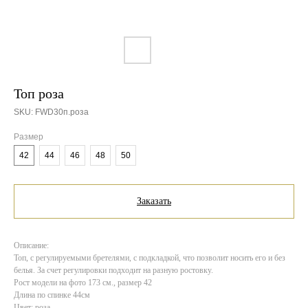
Топ роза
SKU:
FWD30п.роза
Размер
42
44
46
48
50
Заказать
Описание:
Топ, с регулируемыми бретелями, с подкладкой, что позволит носить его и без
белья. За счет регулировки подходит на разную ростовку.
Рост модели на фото 173 см., размер 42
Длина по спинке 44см
Цвет: роза