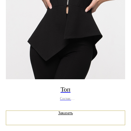
Топ
Состав:
полиэстер 49%, вискоза 37%, эластан 14%
Заказать