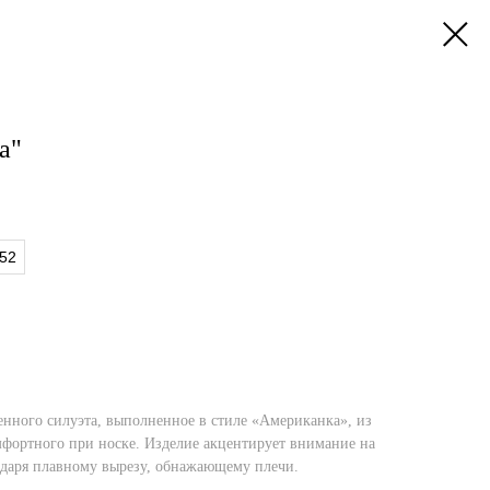
а"
52
енного силуэта, выполненное в стиле «Американка», из
омфортного при носке. Изделие акцентирует внимание на
одаря плавному вырезу, обнажающему плечи.
.