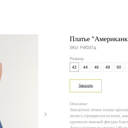
Платье "Американк
SKU:
FWD37д
Размер
42
44
46
48
50
Заказать
Описание:
Элегантное летнее платье притал
легкого струящегося полотна, к
хрупкости женской фигуры благ
Длина изделия по спинке 149 см