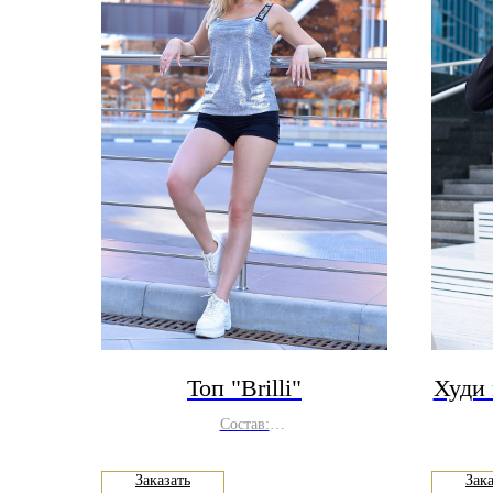
Топ "Brilli"
Худи 
Состав:
эластан 5%, вискоза 65%, полиэстер 30%
х
Заказать
Зака