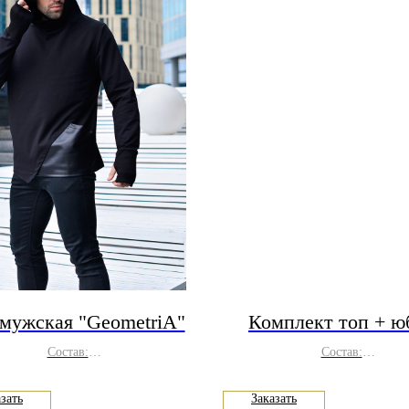
мужская "GeometriA"
Комплект топ + ю
Состав:
Состав:
лопок 70%, полиэстер 30%
полиэстер 100%
зать
Заказать